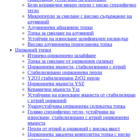
Бели керамични микро перли с ниско специфично
тегло
Микроперли за смилане с високо съдържание на
алуминий
Алуминиеви абразивни топки
Топка за смилане на алуминий
Устойчив на износване шлифовъчен цилиндър
Високо алуминиева порцеланова топка
Цирконий топки
Итриево-циркониево шлайфане
Топка за смилане от циркониев силикат
Циркониеви мъниста, стабилизирани с итрий
Стабилизирани циркониеви перли
Y2O3 стабилизирани ZrO2 перли
Циркониеви мъниста YSZ
Керамични мъниста Ysz
Устойчиви на износване мъниста от стабилизиран
с итрий цирконий
Удароустойчива циркониева силикатна топка
Голямо специфично тегло, устойчиви на
износване, стабилизирани с итрий циркониеви
мъниста
Перли от итрий и цирконий с висока якост
Циркониева закалена композитна топка с ниско
износване