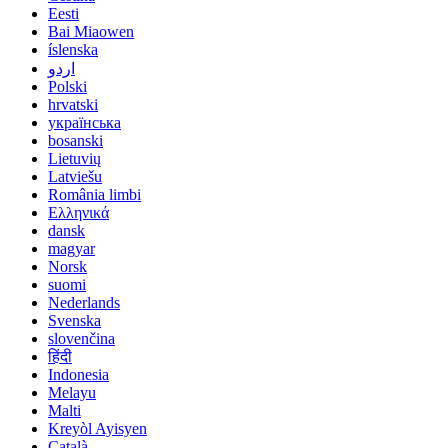
Eesti
Bai Miaowen
íslenska
اردو
Polski
hrvatski
українська
bosanski
Lietuvių
Latviešu
România limbi
Ελληνικά
dansk
magyar
Norsk
suomi
Nederlands
Svenska
slovenčina
हिंदी
Indonesia
Melayu
Malti
Kreyòl Ayisyen
Català