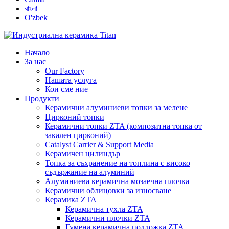
বাংলা
O'zbek
Начало
За нас
Our Factory
Нашата услуга
Кои сме ние
Продукти
Керамични алуминиеви топки за мелене
Цирконий топки
Керамични топки ZTA (композитна топка от
закален цирконий)
Catalyst Carrier & Support Media
Керамичен цилиндър
Топка за съхранение на топлина с високо
съдържание на алуминий
Алуминиева керамична мозаечна плочка
Керамични облицовки за износване
Керамика ZTA
Керамична тухла ZTA
Керамични плочки ZTA
Гумена керамична подложка ZTA