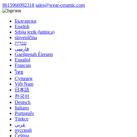
8615966992318
sales@wear-ceramic.com
език
Български
English
Srbija jezik (latinica)
slovenščina
עברית
فارسی
Gaeilgenah Éireann
Español
Français
ไทย
Cymraeg
Việt Nam
日本語
한국어
Deutsch
Italiano
Português
Türkçe
عربي
русский
Čeština