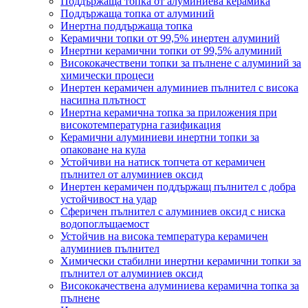
Поддържаща топка от алуминиева керамика
Поддържаща топка от алуминий
Инертна поддържаща топка
Керамични топки от 99,5% инертен алуминий
Инертни керамични топки от 99,5% алуминий
Висококачествени топки за пълнене с алуминий за
химически процеси
Инертен керамичен алуминиев пълнител с висока
насипна плътност
Инертна керамична топка за приложения при
високотемпературна газификация
Керамични алуминиеви инертни топки за
опаковане на кула
Устойчиви на натиск топчета от керамичен
пълнител от алуминиев оксид
Инертен керамичен поддържащ пълнител с добра
устойчивост на удар
Сферичен пълнител с алуминиев оксид с ниска
водопоглъщаемост
Устойчив на висока температура керамичен
алуминиев пълнител
Химически стабилни инертни керамични топки за
пълнител от алуминиев оксид
Висококачествена алуминиева керамична топка за
пълнене