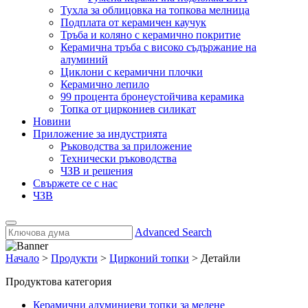
Тухла за облицовка на топкова мелница
Подплата от керамичен каучук
Тръба и коляно с керамично покритие
Керамична тръба с високо съдържание на
алуминий
Циклони с керамични плочки
Керамично лепило
99 процента бронеустойчива керамика
Топка от циркониев силикат
Новини
Приложение за индустрията
Ръководства за приложение
Технически ръководства
ЧЗВ и решения
Свържете се с нас
ЧЗВ
Advanced Search
Начало
>
Продукти
>
Цирконий топки
>
Детайли
Продуктова категория
Керамични алуминиеви топки за мелене