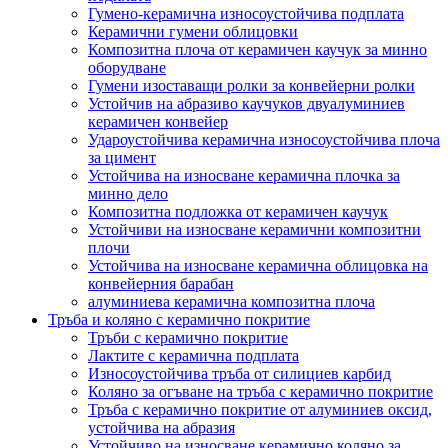
Гумено-керамична износоустойчива подплата
Керамични гумени облицовки
Композитна плоча от керамичен каучук за минно
оборудване
Гумени изоставащи ролки за конвейерни ролки
Устойчив на абразиво каучуков двуалуминиев
керамичен конвейер
Удароустойчива керамична износоустойчива плоча
за цимент
Устойчива на износване керамична плочка за
минно дело
Композитна подложка от керамичен каучук
Устойчиви на износване керамични композитни
плочи
Устойчива на износване керамична облицовка на
конвейерния барабан
алуминиева керамична композитна плоча
Тръба и коляно с керамично покритие
Тръби с керамично покритие
Лактите с керамична подплата
Износоустойчива тръба от силициев карбид
Коляно за огъване на тръба с керамично покритие
Тръба с керамично покритие от алуминиев оксид,
устойчива на абразия
Устойчиво на износване керамично коляно за