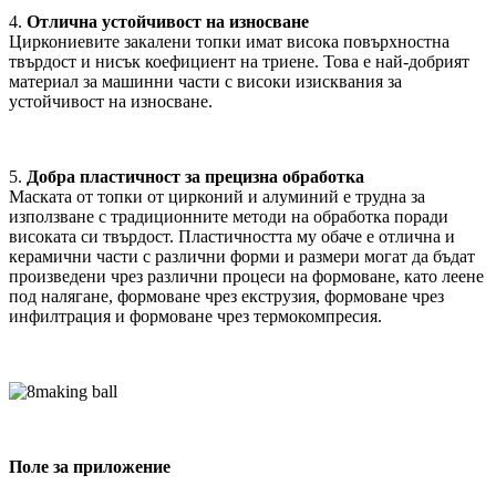
4.
Отлична устойчивост на износване
Циркониевите закалени топки имат висока повърхностна
твърдост и нисък коефициент на триене. Това е най-добрият
материал за машинни части с високи изисквания за
устойчивост на износване.
5.
Добра пластичност за прецизна обработка
Маската от топки от цирконий и алуминий е трудна за
използване с традиционните методи на обработка поради
високата си твърдост. Пластичността му обаче е отлична и
керамични части с различни форми и размери могат да бъдат
произведени чрез различни процеси на формоване, като леене
под налягане, формоване чрез екструзия, формоване чрез
инфилтрация и формоване чрез термокомпресия.
Поле за приложение