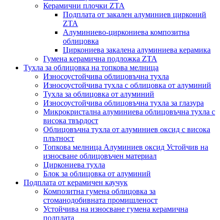
Керамични плочки ZTA
Подплата от закален алуминиев цирконий
ZTA
Алуминиево-циркониева композитна
облицовка
Циркониева закалена алуминиева керамика
Гумена керамична подложка ZTA
Тухла за облицовка на топкова мелница
Износоустойчива облицовъчна тухла
Износоустойчива тухла с облицовка от алуминий
Тухла за облицовка от алуминий
Износоустойчива облицовъчна тухла за глазура
Микрокристална алуминиева облицовъчна тухла с
висока твърдост
Облицовъчна тухла от алуминиев оксид с висока
плътност
Топкова мелница Алуминиев оксид Устойчив на
износване облицовъчен материал
Циркониева тухла
Блок за облицовка от алуминий
Подплата от керамичен каучук
Композитна гумена облицовка за
стоманодобивната промишленост
Устойчива на износване гумена керамична
подплата