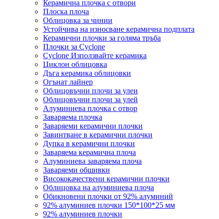
Керамична плочка с отвори
Плоска плоча
Облицовка за чинии
Устойчива на износване керамична подплата
Керамични плочки за голяма тръба
Плочки за Cyclone
Cyclone Използвайте керамика
Циклон облицовка
Дъга керамика облицовки
Огънат лайнер
Облицовъчни плочи за улеи
Облицовъчни плочи за улей
Алуминиева плочка с отвор
Заваряема плочка
Заваряеми керамични плочки
Завинтване в керамични плочки
Дупка в керамични плочки
Заваряема керамична плоча
Алуминиева заваряема плоча
Заваряеми обшивки
Висококачествени керамични плочки
Облицовка на алуминиева плоча
Обикновени плочки от 92% алуминий
92% алуминиев плочки 150*100*25 мм
92% алуминиев плочки