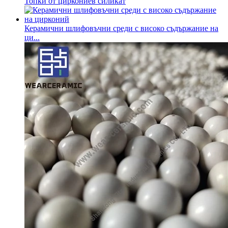
Топки от циркониев силикат
Керамични шлифовъчни среди с високо съдържание на
ци...