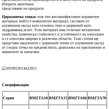
Изпрати запитване
представяне на продукта
Циркониева топка
е нов тип високоефективен керамичен
материал, който е композитен материал, съставен от
алуминиев оксид като основно тяло и цирконий като
заздравяващ агент. Този материал има отлични механични
свойства, химическа стабилност и устойчивост на износване
и се използва широко в различни области. Тази статия ще
представи закалените с цирконий топки от алуминиев оксид
от гледна точка на предимствата, диапазона на приложение и
машините за нанасяне.
Спецификации
Серия
BMZTA10
BMZTA15
BMZTA60
BMZTA70