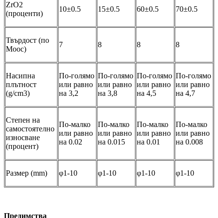
ZrO2
10±0.5
15±0.5
60±0.5
70±0.5
(проценти)
Твърдост (по
7
8
8
8
Моос)
Насипна
По-голямо
По-голямо
По-голямо
По-голямо
плътност
или равно
или равно
или равно
или равно
(g/cm3)
на 3,2
на 3,8
на 4,5
на 4,7
Степен на
По-малко
По-малко
По-малко
По-малко
самостоятелно
или равно
или равно
или равно
или равно
износване
на 0.02
на 0.015
на 0.01
на 0.008
(процент)
Размер (mm)
φ1-10
φ1-10
φ1-10
φ1-10
Предимства