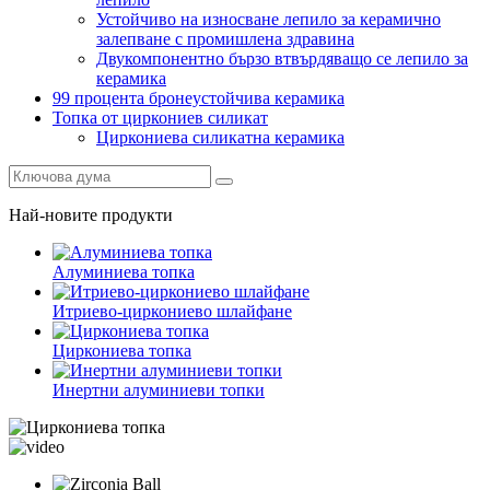
Устойчиво на износване лепило за керамично
залепване с промишлена здравина
Двукомпонентно бързо втвърдяващо се лепило за
керамика
99 процента бронеустойчива керамика
Топка от циркониев силикат
Циркониева силикатна керамика
Най-новите продукти
Алуминиева топка
Итриево-циркониево шлайфане
Циркониева топка
Инертни алуминиеви топки