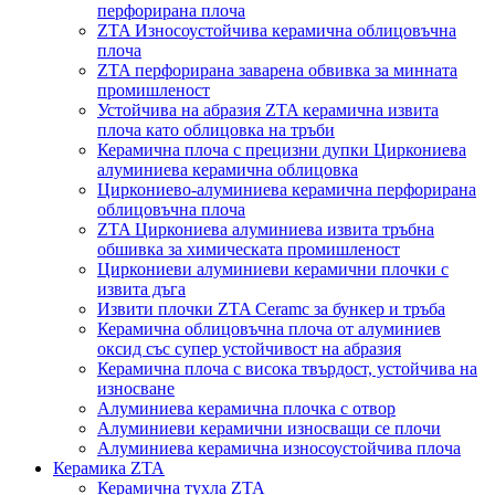
перфорирана плоча
ZTA Износоустойчива керамична облицовъчна
плоча
ZTA перфорирана заварена обвивка за минната
промишленост
Устойчива на абразия ZTA керамична извита
плоча като облицовка на тръби
Керамична плоча с прецизни дупки Циркониева
алуминиева керамична облицовка
Циркониево-алуминиева керамична перфорирана
облицовъчна плоча
ZTA Циркониева алуминиева извита тръбна
обшивка за химическата промишленост
Циркониеви алуминиеви керамични плочки с
извита дъга
Извити плочки ZTA Ceramc за бункер и тръба
Керамична облицовъчна плоча от алуминиев
оксид със супер устойчивост на абразия
Керамична плоча с висока твърдост, устойчива на
износване
Алуминиева керамична плочка с отвор
Алуминиеви керамични износващи се плочи
Алуминиева керамична износоустойчива плоча
Керамика ZTA
Керамична тухла ZTA