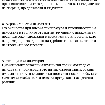
производството на електронни компоненти като съхранение
на енергия, предпазители и индуктори.
4. Аерокосмическа индустрия
Стабилността при висока температура и устойчивостта на
износване на топките от закален алуминий с цирконий ги
прави широко използвани в космическата индустрия, като
например производството на турбини с високо налягане и
центробежни компресори.
5. Медицинска индустрия
Циркониевите закалени алуминиеви топки могат да се
използват в производството на изкуствени стави, орални
импланти и други медицински продукти поради добрата си
химическа стабилност и няма да предизвикат алергични
реакции.