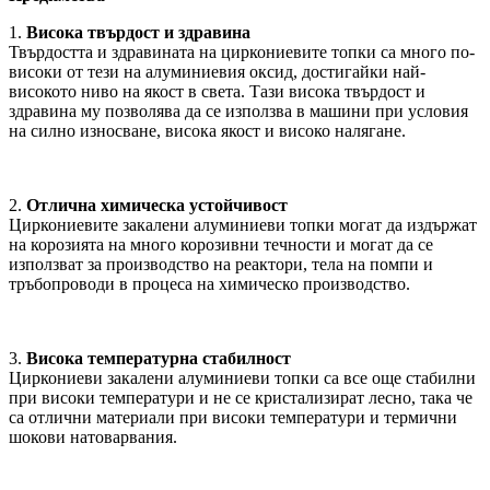
1.
Висока твърдост и здравина
Твърдостта и здравината на циркониевите топки са много по-
високи от тези на алуминиевия оксид, достигайки най-
високото ниво на якост в света. Тази висока твърдост и
здравина му позволява да се използва в машини при условия
на силно износване, висока якост и високо налягане.
2.
Отлична химическа устойчивост
Циркониевите закалени алуминиеви топки могат да издържат
на корозията на много корозивни течности и могат да се
използват за производство на реактори, тела на помпи и
тръбопроводи в процеса на химическо производство.
3.
Висока температурна стабилност
Циркониеви закалени алуминиеви топки са все още стабилни
при високи температури и не се кристализират лесно, така че
са отлични материали при високи температури и термични
шокови натоварвания.