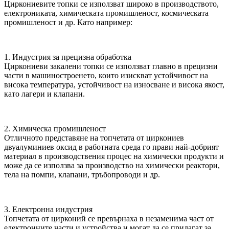
Циркониевите топки се използват широко в производството,
електрониката, химическата промишленост, космическата
промишленост и др. Като например:
1. Индустрия за прецизна обработка
Циркониеви закалени топки се използват главно в прецизни
части в машиностроенето, които изискват устойчивост на
висока температура, устойчивост на износване и висока якост,
като лагери и клапани.
2. Химическа промишленост
Отличното представяне на топчетата от циркониев
двуалуминиев оксид в работната среда го прави най-добрият
материал в производствения процес на химически продукти и
може да се използва за производство на химически реактори,
тела на помпи, клапани, тръбопроводи и др.
3. Електронна индустрия
Топчетата от цирконий се превърнаха в незаменима част от
електронните части и устройства и могат да се прилагат за