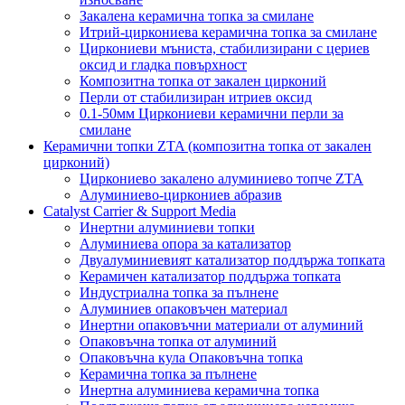
Закалена керамична топка за смилане
Итрий-циркониева керамична топка за смилане
Циркониеви мъниста, стабилизирани с цериев
оксид и гладка повърхност
Композитна топка от закален цирконий
Перли от стабилизиран итриев оксид
0.1-50мм Циркониеви керамични перли за
смилане
Керамични топки ZTA (композитна топка от закален
цирконий)
Циркониево закалено алуминиево топче ZTA
Алуминиево-циркониев абразив
Catalyst Carrier & Support Media
Инертни алуминиеви топки
Алуминиева опора за катализатор
Двуалуминиевият катализатор поддържа топката
Керамичен катализатор поддържа топката
Индустриална топка за пълнене
Алуминиев опаковъчен материал
Инертни опаковъчни материали от алуминий
Опаковъчна топка от алуминий
Опаковъчна кула Опаковъчна топка
Керамична топка за пълнене
Инертна алуминиева керамична топка