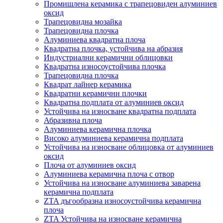
Промишлена керамика с трапецовиден алуминиев
оксид
Трапецовидна мозайка
Трапецовидна плочка
Алуминиева квадратна плоча
Квадратна плочка, устойчива на абразия
Индустриални керамични облицовки
Квадратна износоустойчива плочка
Трапецовидна плочка
Квадрат лайнер керамика
Квадратни керамични плочки
Квадратна подплата от алуминиев оксид
Устойчива на износване квадратна подплата
Абразивна плоча
Алуминиева керамична плочка
Високо алуминиева керамична подплата
Устойчива на износване облицовка от алуминиев
оксид
Плоча от алуминиев оксид
Алуминиева керамична плоча с отвор
Устойчива на износване алуминиева заварена
керамична подплата
ZTA дъгообразна износоустойчива керамична
плоча
ZTA Устойчива на износване керамична