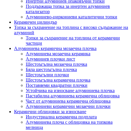
Инертни алуминиев опаковъчни топки
Поддържаща топка за инертен алуминиев
катализатор
Алуминиево-циркониеви каталитични топки
Керамичен цилиндър
Топка за съхранение на топлина с високо съдържание на
алуминий
Топки за съхранение на топлина от керамични
частици
Алуминиева керамична мозаечна плочка
Алуминиева мозаечна керамика
Алуминиев плочки лист
Шестоъгълна мозаечна плочка
Бяла шестоъгълна плочка
Шестоъгълни плочки
Шестоъгълна керамична плочка
Поставяеми квадратни плочки
Устойчива на износване алуминиева плочка
Пастабилна алуминиева керамична облицовка
Част от алуминиева керамична облицовка
Алуминиеви керамични мозаечни плочки
Керамични облицовки за износване
Индустриална керамична подплата
Алуминиева плоча с облицовка на топкова
мелница