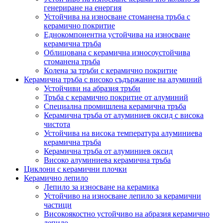
генериране на енергия
Устойчива на износване стоманена тръба с
керамично покритие
Еднокомпонентна устойчива на износване
керамична тръба
Облицована с керамична износоустойчива
стоманена тръба
Колена за тръби с керамично покритие
Керамична тръба с високо съдържание на алуминий
Устойчиви на абразия тръби
Тръба с керамично покритие от алуминий
Специална промишлена керамична тръба
Керамична тръба от алуминиев оксид с висока
чистота
Устойчива на висока температура алуминиева
керамична тръба
Керамична тръба от алуминиев оксид
Високо алуминиева керамична тръба
Циклони с керамични плочки
Керамично лепило
Лепило за износване на керамика
Устойчиво на износване лепило за керамични
частици
Високоякостно устойчиво на абразия керамично
лепило