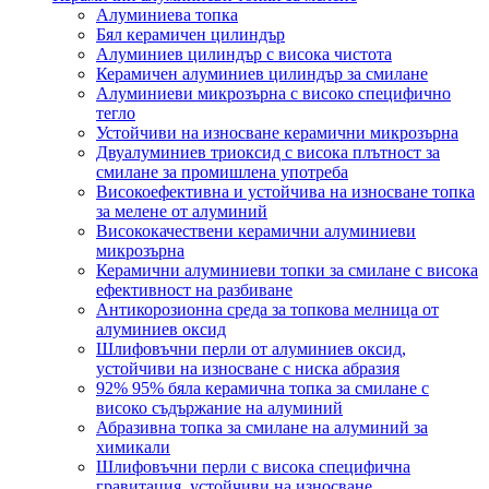
Алуминиева топка
Бял керамичен цилиндър
Алуминиев цилиндър с висока чистота
Керамичен алуминиев цилиндър за смилане
Алуминиеви микрозърна с високо специфично
тегло
Устойчиви на износване керамични микрозърна
Двуалуминиев триоксид с висока плътност за
смилане за промишлена употреба
Високоефективна и устойчива на износване топка
за мелене от алуминий
Висококачествени керамични алуминиеви
микрозърна
Керамични алуминиеви топки за смилане с висока
ефективност на разбиване
Антикорозионна среда за топкова мелница от
алуминиев оксид
Шлифовъчни перли от алуминиев оксид,
устойчиви на износване с ниска абразия
92% 95% бяла керамична топка за смилане с
високо съдържание на алуминий
Абразивна топка за смилане на алуминий за
химикали
Шлифовъчни перли с висока специфична
гравитация, устойчиви на износване